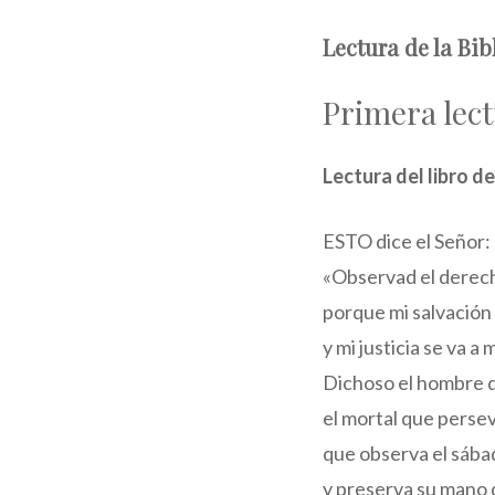
Lectura de la Bib
Primera lec
Lectura del libro de
ESTO dice el Señor:
«Observad el derecho
porque mi salvación 
y mi justicia se va a 
Dichoso el hombre q
el mortal que persev
que observa el sába
y preserva su mano d