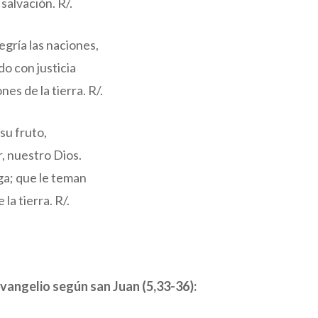
salvación. R/.
egría las naciones,
o con justicia
nes de la tierra. R/.
 su fruto,
, nuestro Dios.
a; que le teman
la tierra. R/.
vangelio según san Juan (5,33-36):