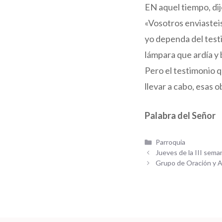
EN aquel tiempo, dijo
«Vosotros enviasteis
yo dependa del testi
lámpara que ardía y b
Pero el testimonio 
llevar a cabo, esas 
Palabra del Señor
Categorías
Parroquia
Jueves de la III sem
Grupo de Oración y 