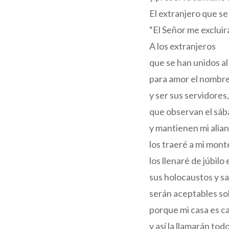
El extranjero que se
“El Señor me excluir
A los extranjeros
que se han unidos al
para amor el nombre
y ser sus servidores,
que observan el sáb
y mantienen mi alian
los traeré a mi mont
los llenaré de júbilo
sus holocaustos y sa
serán aceptables sob
porque mi casa es c
y así la llamarán tod