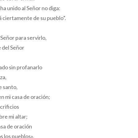
 ha unido al Señor no diga:
á ciertamente de su pueblo”.
 Señor para servirlo,
 del Señor
ado sin profanarlo
za,
e santo,
 en mi casa de oración;
crificios
re mi altar;
asa de oración
os los pueblos».