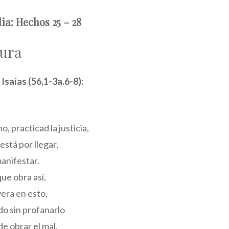
lia: Hechos 25 – 28
tura
 Isaías (56,1-3a.6-8):
, practicad la justicia,
está por llegar,
manifestar.
ue obra así,
era en esto,
do sin profanarlo
e obrar el mal.