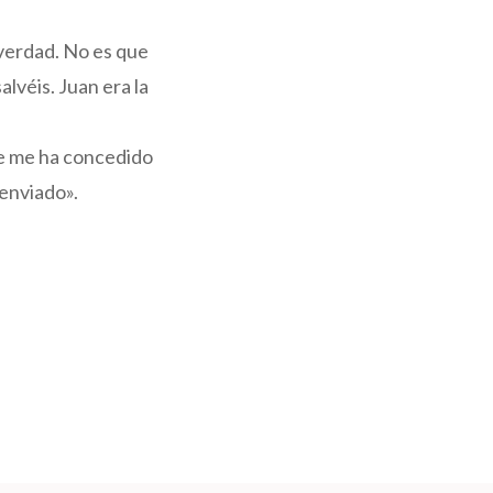
 verdad. No es que
lvéis. Juan era la
re me ha concedido
 enviado».