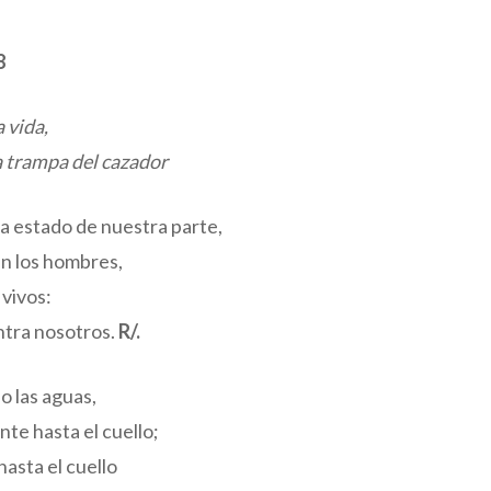
8
 vida,
a trampa del cazador
ra estado de nuestra parte,
n los hombres,
 vivos:
ontra nosotros.
R/.
o las aguas,
nte hasta el cuello;
hasta el cuello