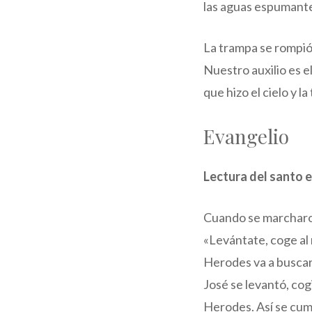
las aguas espumant
La trampa se rompió
Nuestro auxilio es e
que hizo el cielo y la
Evangelio
Lectura del santo 
Cuando se marcharon 
«Levántate, coge al 
Herodes va a buscar 
José se levantó, cog
Herodes. Así se cumpl