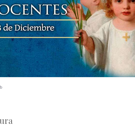
ub
tura