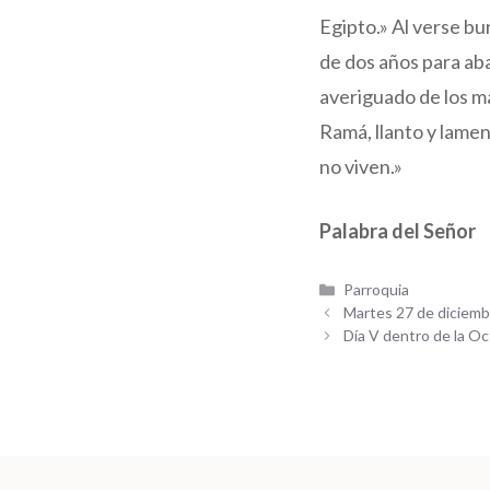
Egipto.» Al verse b
de dos años para aba
averiguado de los ma
Ramá, llanto y lamen
no viven.»
Palabra del Señor
Categorías
Parroquia
Martes 27 de diciemb
Día V dentro de la O