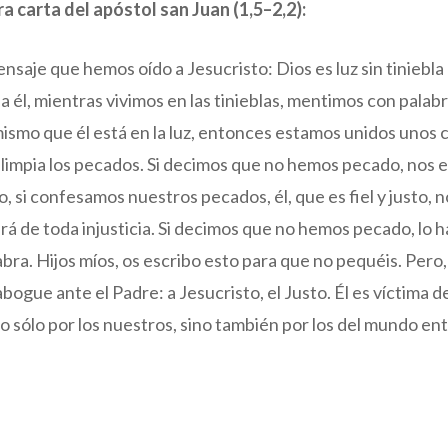
ra carta del apóstol san Juan (1,5–2,2):
saje que hemos oído a Jesucristo: Dios es luz sin tiniebla
 él, mientras vivimos en las tinieblas, mentimos con palabra
o mismo que él está en la luz, entonces estamos unidos unos c
s limpia los pecados. Si decimos que no hemos pecado, nos
, si confesamos nuestros pecados, él, que es fiel y justo, 
rá de toda injusticia. Si decimos que no hemos pecado, lo
ra. Hijos míos, os escribo esto para que no pequéis. Pero,
ogue ante el Padre: a Jesucristo, el Justo. Él es víctima d
 sólo por los nuestros, sino también por los del mundo en