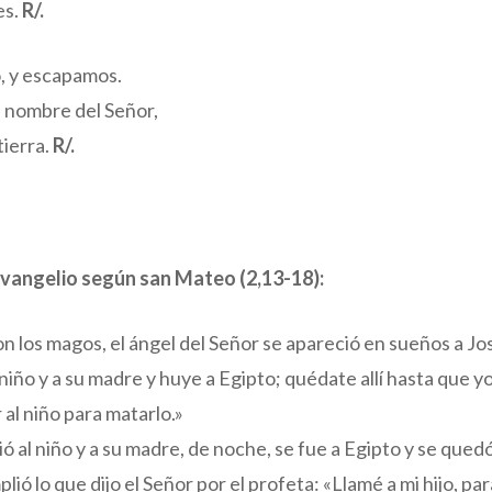
es.
R/.
, y escapamos.
l nombre del Señor,
 tierra.
R/.
evangelio según san Mateo (2,13-18):
los magos, el ángel del Señor se apareció en sueños a José
niño y a su madre y huye a Egipto; quédate allí hasta que y
al niño para matarlo.»
ió al niño y a su madre, de noche, se fue a Egipto y se qued
ió lo que dijo el Señor por el profeta: «Llamé a mi hijo, par