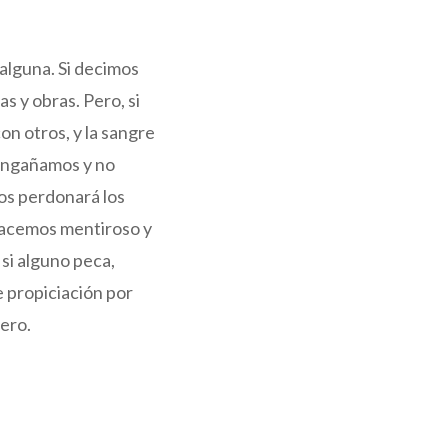
 alguna. Si decimos
s y obras. Pero, si
on otros, y la sangre
 engañamos y no
nos perdonará los
 hacemos mentiroso y
 si alguno peca,
e propiciación por
tero.