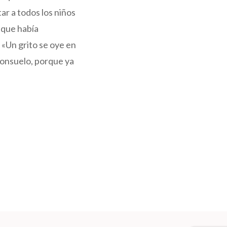
r a todos los niños
 que había
 «Un grito se oye en
 consuelo, porque ya