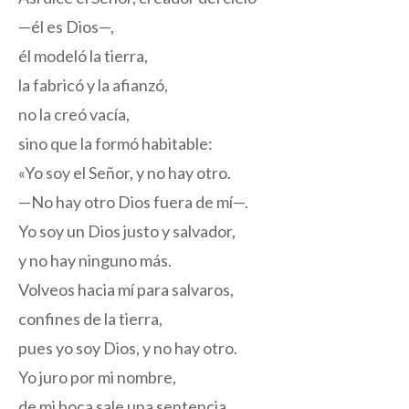
—él es Dios—,
él modeló la tierra,
la fabricó y la afianzó,
no la creó vacía,
sino que la formó habitable:
«Yo soy el Señor, y no hay otro.
—No hay otro Dios fuera de mí—.
Yo soy un Dios justo y salvador,
y no hay ninguno más.
Volveos hacia mí para salvaros,
confines de la tierra,
pues yo soy Dios, y no hay otro.
Yo juro por mi nombre,
de mi boca sale una sentencia,