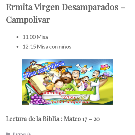
Ermita Virgen Desamparados –
Campolivar
11.00 Misa
12:15 Misa con niños
Lectura de la Biblia
: Mateo 17 – 20
Categorías
Parroquia