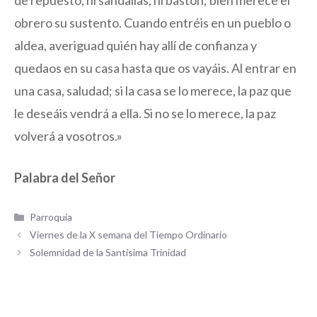
de repuesto, ni sandalias, ni bastón; bien merece el
obrero su sustento. Cuando entréis en un pueblo o
aldea, averiguad quién hay allí de confianza y
quedaos en su casa hasta que os vayáis. Al entrar en
una casa, saludad; si la casa se lo merece, la paz que
le deseáis vendrá a ella. Si no se lo merece, la paz
volverá a vosotros.»
Palabra del Señor
Categorías
Parroquia
Viernes de la X semana del Tiempo Ordinario
Solemnidad de la Santísima Trinidad