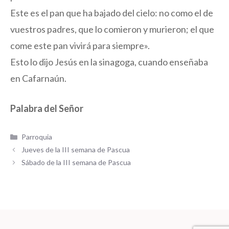
Este es el pan que ha bajado del cielo: no como el de
vuestros padres, que lo comieron y murieron; el que
come este pan vivirá para siempre».
Esto lo dijo Jesús en la sinagoga, cuando enseñaba
en Cafarnaún.
Palabra del Señor
Categorías
Parroquia
Jueves de la III semana de Pascua
Sábado de la III semana de Pascua