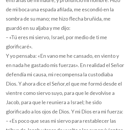
de mi boca una espada afilada, me escondió en la
sombra de su mano; me hizo flecha bruñida, me
guardó en su aljaba y me dijo:
– «Tú eres mi siervo, Israel, por medio de ti me
glorificaré».
Y yo pensaba: «En vano me he cansado, en viento y
en nada he gastado mis fuerzas». En realidad el Señor
defendía mi causa, mi recompensa la custodiaba
Dios. Y ahora dice el Señor,el que me formó desde el
vientre como siervo suyo, para que le devolvise a
Jacob, para que le reuniera a Israel; he sido
glorificado a los ojos de Dios. Y mi Dios era mi fuerza:
– «Es poco que seas mi siervo para restablecer las
tribus de Jacob y traer de vuelta a los supervivientes