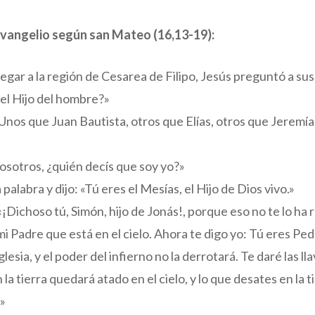
evangelio según san Mateo (16,13-19):
llegar a la región de Cesarea de Filipo, Jesús preguntó a su
 el Hijo del hombre?»
Unos que Juan Bautista, otros que Elías, otros que Jeremía
vosotros, ¿quién decís que soy yo?»
alabra y dijo: «Tú eres el Mesías, el Hijo de Dios vivo.»
«¡Dichoso tú, Simón, hijo de Jonás!, porque eso no te lo ha
mi Padre que está en el cielo. Ahora te digo yo: Tú eres Ped
glesia, y el poder del infierno no la derrotará. Te daré las ll
n la tierra quedará atado en el cielo, y lo que desates en la 
.»