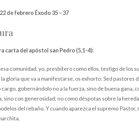
a 22 de febrero Éxodo 35 – 37
tura
ra carta del apóstol san Pedro (5,1-4):
 esa comunidad, yo, presbítero como ellos, testigo de los s
e la gloria que va a manifestarse, os exhorto: Sed pastores 
 cargo, gobernándolo no a la fuerza, sino de buena gana, 
a, sino con generosidad; no como déspotas sobre la hereda
odelos del rebaño. Y cuando aparezca el supremo Pastor, r
marchita.