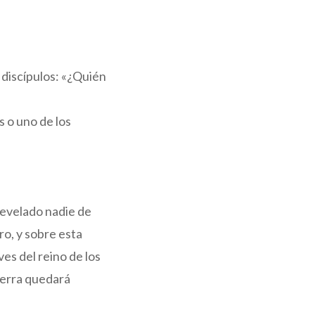
s discípulos: «¿Quién
s o uno de los
 revelado nadie de
ro, y sobre esta
aves del reino de los
tierra quedará