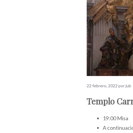
22 febrero, 2022
por
jub
Templo Carm
19:00 Misa
A continuació