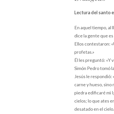
Lectura del santo 
En aquel tiempo, al 
dice la gente que es
Ellos contestaron: «
profetas.»
Él les preguntó: «Y 
Simón Pedro tomó la p
Jesús le respondió: 
carne y hueso, sino 
piedra edificaré mi I
cielos; lo que ates e
desatado en el cielo