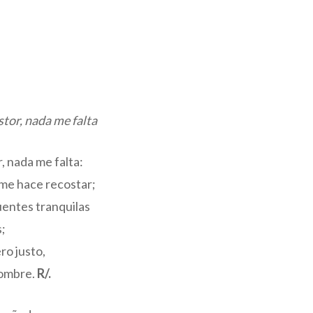
stor, nada me falta
r, nada me falta:
me hace recostar;
entes tranquilas
s;
ro justo,
nombre.
R/.