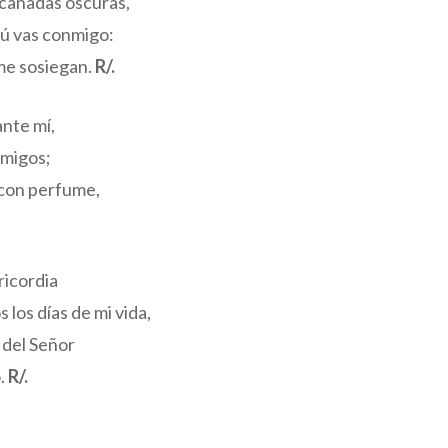
cañadas oscuras,
ú vas conmigo:
 me sosiegan.
R/.
nte mí,
emigos;
 con perfume,
ricordia
los días de mi vida,
a del Señor
o.
R/.