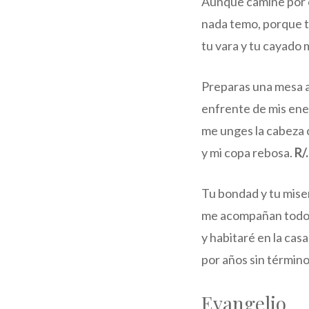
Aunque camine por 
nada temo, porque t
tu vara y tu cayado
Preparas una mesa a
enfrente de mis en
me unges la cabeza
y mi copa rebosa.
R/.
Tu bondad y tu mise
me acompañan todos 
y habitaré en la cas
por años sin términ
Evangelio