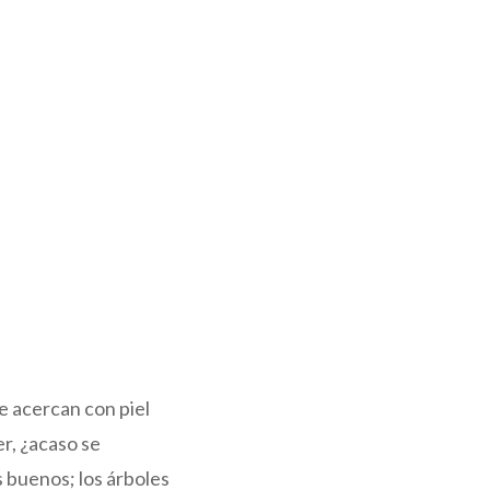
se acercan con piel
er, ¿acaso se
s buenos; los árboles