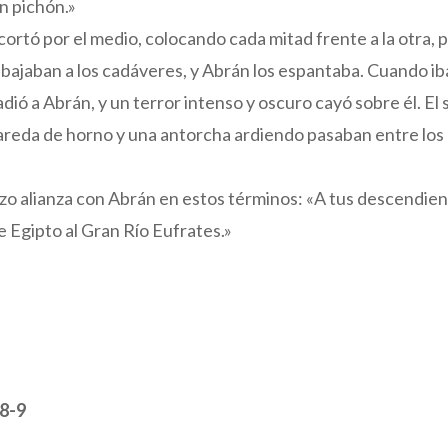
un pichón.»
s cortó por el medio, colocando cada mitad frente a la otra,
s bajaban a los cadáveres, y Abrán los espantaba. Cuando iba
ó a Abrán, y un terror intenso y oscuro cayó sobre él. El so
reda de horno y una antorcha ardiendo pasaban entre lo
izo alianza con Abrán en estos términos: «A tus descendien
de Egipto al Gran Río Eufrates.»
.8-9