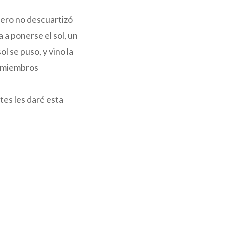
 pero no descuartizó
 a ponerse el sol, un
l se puso, y vino la
s miembros
tes les daré esta