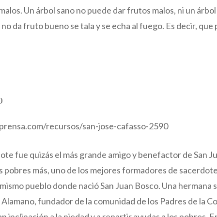
alos. Un árbol sano no puede dar frutos malos, ni un árbo
no da fruto bueno se tala y se echa al fuego. Es decir, que 
o
prensa.com/recursos/san-jose-cafasso-2590
ote fue quizás el más grande amigo y benefactor de San Ju
 pobres más, uno de los mejores formadores de sacerdotes
 mismo pueblo donde nació San Juan Bosco. Una hermana s
é Alamano, fundador de la comunidad de los Padres de la C
n inclinación a la piedad y a repartir ayudas a los pobres. 