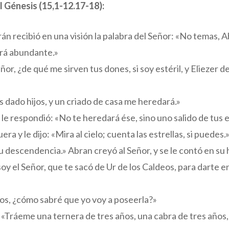
el Génesis (15,1-12.17-18):
rán recibió en una visión la palabra del Señor: «No temas, A
erá abundante.»
or, ¿de qué me sirven tus dones, si soy estéril, y Eliezer 
 dado hijos, y un criado de casa me heredará.»
 le respondió: «No te heredará ése, sino uno salido de tus 
era y le dijo: «Mira al cielo; cuenta las estrellas, si puedes.
tu descendencia.» Abran creyó al Señor, y se le contó en su 
 soy el Señor, que te sacó de Ur de los Caldeos, para darte 
ios, ¿cómo sabré que yo voy a poseerla?»
 «Tráeme una ternera de tres años, una cabra de tres años,