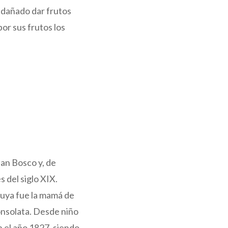
l dañado dar frutos
por sus frutos los
an Bosco y, de
 del siglo XIX.
uya fue la mamá de
onsolata. Desde niño
En el año 1827, siendo