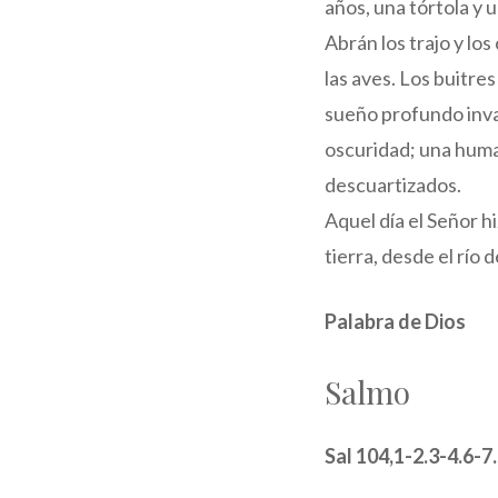
años, una tórtola y 
Abrán los trajo y lo
las aves. Los buitre
sueño profundo invadi
oscuridad; una huma
descuartizados.
Aquel día el Señor h
tierra, desde el río 
Palabra de Dios
Salmo
Sal 104,1-2.3-4.6-7