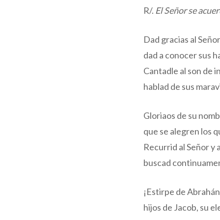
R/.
El Señor se acue
Dad gracias al Seño
dad a conocer sus ha
Cantadle al son de 
hablad de sus maravi
Gloriaos de su nomb
que se alegren los q
Recurrid al Señor y 
buscad continuamen
¡Estirpe de Abrahán,
hijos de Jacob, su el