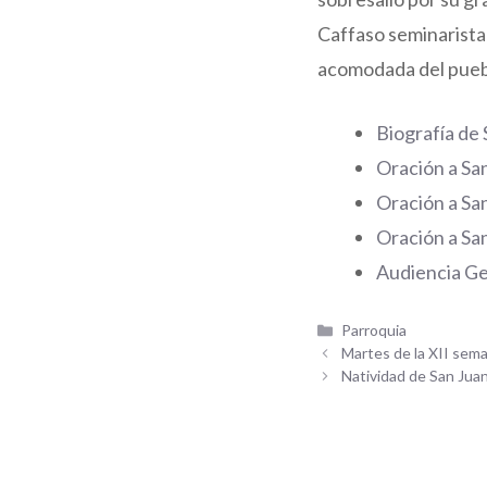
Caffaso seminarista
acomodada del puebl
Biografía de
Oración a San
Oración a San
Oración a San
Audiencia Ge
Categorías
Parroquia
Martes de la XII sem
Natividad de San Jua