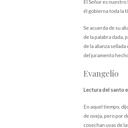
El Señor es nuestro 
él gobierna toda la t
Se acuerda de su al
de la palabra dada, 
de la alianza sellad
del juramento hecho
Evangelio
Lectura del santo 
En aquel tiempo, dij
de oveja, pero por d
cosechan uvas de las