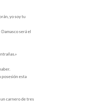
brán, yo soy tu
de Damasco será el
entrañas.»
»
haber.
en posesión esta
 un carnero de tres