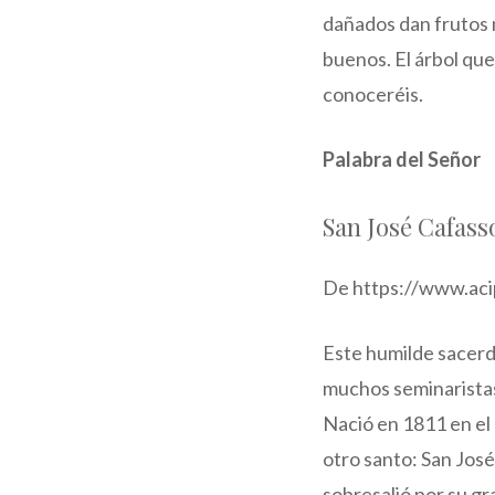
dañados dan frutos m
buenos. El árbol que 
conoceréis.
Palabra del Señor
San José Cafass
De https://www.aci
Este humilde sacerd
muchos seminaristas
Nació en 1811 en el
otro santo: San Jos
sobresalió por su gra