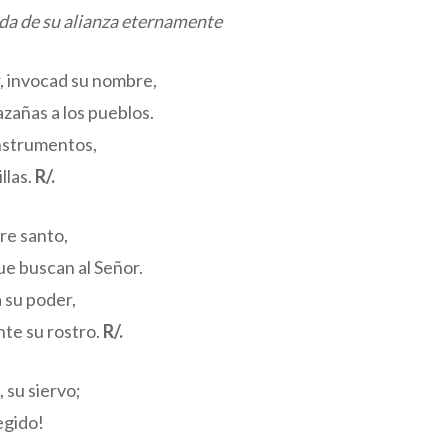
rda de su alianza eternamente
r, invocad su nombre,
zañas a los pueblos.
instrumentos,
llas.
R/.
re santo,
ue buscan al Señor.
a su poder,
te su rostro.
R/.
 su siervo;
egido!