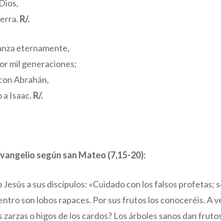
Dios,
ierra.
R/.
ianza eternamente,
por mil generaciones;
a con Abrahán,
 a Isaac.
R/.
evangelio según san Mateo (7,15-20):
o Jesús a sus discípulos: «Cuidado con los falsos profetas; 
entro son lobos rapaces. Por sus frutos los conoceréis. A v
 zarzas o higos de los cardos? Los árboles sanos dan fruto