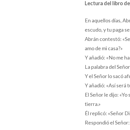
Lectura del libro d
En aquellos días, Ab
escudo, y tu paga s
Abrán contestó: «Señ
amo de mi casa?»
Y añadió: «No me has
La palabra del Señor
Y el Señor lo sacó afu
Y añadió: «Así será 
El Señor le dijo: «Yo
tierra.»
Él replicó: «Señor D
Respondió el Señor: