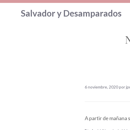
Saltar
Salvador y Desamparados
al
contenido
N
6 noviembre, 2020
por
jp
A partir de mañana 