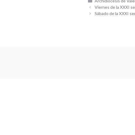
Categorías
Archidiócesis de Vale
Viernes de la XXXI s
Sábado de la XXXI se