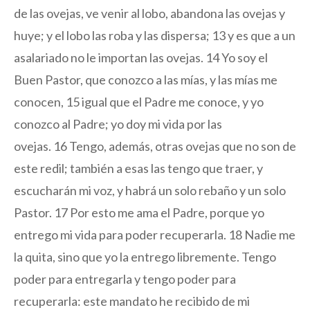
de las ovejas, ve venir al lobo, abandona las ovejas y
huye; y el lobo las roba y las dispersa;
13
y es que a un
asalariado no le importan las ovejas.
14
Yo soy el
Buen Pastor, que conozco a las mías, y las mías me
conocen,
15
igual que el Padre me conoce, y yo
conozco al Padre; yo doy mi vida por las
ovejas.
16
Tengo, además, otras ovejas que no son de
este redil; también a esas las tengo que traer, y
escucharán mi voz, y habrá un solo rebaño y un solo
Pastor.
17
Por esto me ama el Padre, porque yo
entrego mi vida para poder recuperarla.
18
Nadie me
la quita, sino que yo la entrego libremente. Tengo
poder para entregarla y tengo poder para
recuperarla: este mandato he recibido de mi