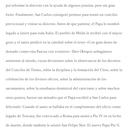
por reformar la diócesis con la ayuda de algunos jesuitas, pero sin gran
éxito. Finalmente, San Carlos consiguió permiso para reunir un concilio
provicional y visitar su diócesis. Antes de que partiese, el Papa le nombró
legado
a latere
para toda Italia. El pueblo de Milán le recibió con el mayor
gozo y el santo predicó en la catedral sobre el texto «Con gran deseo he
deseado comer esta Pascua con vosotros». Diez Obispos sufragáneos
asistieron al sínodo, cuyas decisiones sobre la observancia de los decretos
del Concilio de Trento, sobre la diciplina y la formación del Clero, sobre la
celebración de los divinos oficios, sobre la administración de los
sacramentos, sobre la enseñanza dominical del catecismo y sobre muchos
otros puntos, fueron tan atinados que el Papa escribió a San Carlos para
felicitarle. Cuando el santo se hallaba en el cumplimiento del oficio como
legado de Toscana, fue convocado a Roma para asistir a Pío IV en su lecho
de muerte, donde también le asistió San Felipe Neri. El nuevo Papa Pío V,