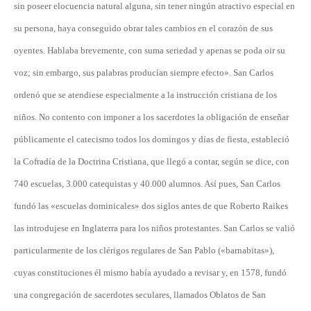
sin poseer elocuencia natural alguna, sin tener ningún atractivo especial en
su persona, haya conseguido obrar tales cambios en el corazón de sus
oyentes. Hablaba brevemente, con suma seriedad y apenas se poda oir su
voz; sin embargo, sus palabras producían siempre efecto». San Carlos
ordenó que se atendiese especialmente a la instrucción cristiana de los
niños. No contento con imponer a los sacerdotes la obligación de enseñar
públicamente el catecismo todos los domingos y días de fiesta, estableció
la Cofradía de la Doctrina Cristiana, que llegó a contar, según se dice, con
740 escuelas, 3.000 catequistas y 40.000 alumnos. Así pues, San Carlos
fundó las «escuelas dominicales» dos siglos antes de que Roberto Raikes
las introdujese en Inglaterra para los niños protestantes. San Carlos se valió
particularmente de los clérigos regulares de San Pablo («barnabitas»),
cuyas constituciones él mismo había ayudado a revisar y, en 1578, fundó
una congregación de sacerdotes seculares, llamados Oblatos de San