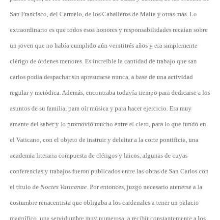
San Francisco, del Carmelo, de los Caballeros de Malta y otras más. Lo
extraordinario es que todos esos honores y responsabilidades recaían sobre
un joven que no había cumplido aún veintitrés años y era simplemente
clérigo de órdenes menores. Es increíble la cantidad de trabajo que san
carlos podía despachar sin apresurarse nunca, a base de una actividad
regular y metódica. Además, encontraba todavía tiempo para dedicarse a los
asuntos de su familia, para oír música y para hacer ejercicio. Era muy
amante del saber y lo promovió mucho entre el clero, para lo que fundó en
el Vaticano, con el objeto de instruir y deleitar a la corte pontificia, una
academia literaria compuesta de clérigos y laicos, algunas de cuyas
conferencias y trabajos fueron publicados entre las obras de San Carlos con
el título de
Noctes Vaticanae
. Por entonces, juzgó necesario atenerse a la
costumbre renacentista que obligaba a los cardenales a tener un palacio
magnífico, una servidumbre muy numerosa, a recibir constantemente a los