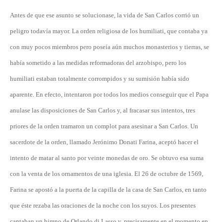
Antes de que ese asunto se solucionase, la vida de San Carlos corrió un
peligro todavía mayor. La orden religiosa de los humiliati, que contaba ya
con muy pocos miembros pero poseía aún muchos monasterios y tierras, se
había sometido a las medidas reformadoras del arzobispo, pero los
humiliati estaban totalmente corrompidos y su sumisión había sido
aparente. En efecto, intentaron por todos los medios conseguir que el Papa
anulase las disposiciones de San Carlos y, al fracasar sus intentos, tres
priores de la orden tramaron un complot para asesinar a San Carlos. Un
sacerdote de la orden, llamado Jerónimo Donati Farina, aceptó hacer el
intento de matar al santo por veinte monedas de oro. Se obtuvo esa suma
con la venta de los ornamentos de una iglesia. El 26 de octubre de 1569,
Farina se apostó a la puerta de la capilla de la casa de San Carlos, en tanto
que éste rezaba las oraciones de la noche con los suyos. Los presentes
cantaban un himno de Orlando di Lasso y, precisamente en el momento en