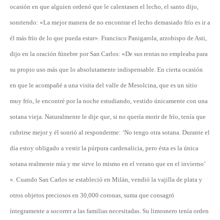
ocasión en que alguien ordenó que le calentasen el lecho, el santo dijo,
sonriendo: «La mejor manera de no encontrar el lecho demasiado frío es ir a
él más frío de lo que pueda estar». Francisco Panigarola, arzobispo de Asti,
dijo en la oración fúnebre por San Carlos: «De sus rentas no empleaba para
su propio uso más que lo absolutamente indispensable. En cierta ocasión
en que le acompañé a una visita del valle de Mesolcina, que es un sitio
muy frío, le encontré por la noche estudiando, vestido únicamente con una
sotana vieja. Naturalmente le dije que, si no quería morir de frío, tenía que
cubrirse mejor y él sonrió al responderme: ‘No tengo otra sotana. Durante el
día estoy obligado a vestir la púrpura cardenalicia, pero ésta es la única
sotana realmente mía y me sirve lo mismo en el verano que en el invierno’
«. Cuando San Carlos se estableció en Milán, vendió la vajilla de plata y
otros objetos preciosos en 30,000 coronas, suma que consagró
íntegramente a socorrer a las familias necesitadas. Su limosnero tenía orden