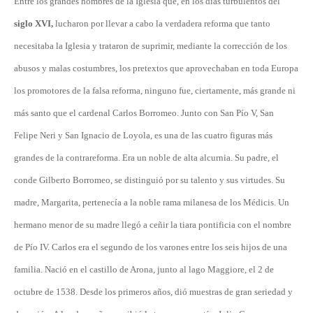
Entre los grandes hombres de la Iglesia que, en los días turbulentos del
siglo XVI,
lucharon por llevar a cabo la verdadera reforma que tanto
necesitaba la Iglesia y trataron de suprimir, mediante la corrección de los
abusos y malas costumbres, los pretextos que aprovechaban en toda Europa
los promotores de la falsa reforma, ninguno fue, ciertamente, más grande ni
más santo que el cardenal Carlos Borromeo. Junto con San Pío V, San
Felipe Neri y San Ignacio de Loyola, es una de las cuatro figuras más
grandes de la contrareforma. Era un noble de alta alcurnia. Su padre, el
conde Gilberto Borromeo, se distinguió por su talento y sus virtudes. Su
madre, Margarita, pertenecía a la noble rama milanesa de los Médicis. Un
hermano menor de su madre llegó a ceñir la tiara pontificia con el nombre
de Pío IV. Carlos era el segundo de los varones entre los seis hijos de una
familia. Nació en el castillo de Arona, junto al lago Maggiore, el 2 de
octubre de 1538. Desde los primeros años, dió muestras de gran seriedad y