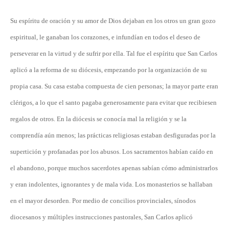
Su espíritu de oración y su amor de Dios dejaban en los otros un gran gozo
espiritual, le ganaban los corazones, e infundían en todos el deseo de
perseverar en la virtud y de sufrir por ella. Tal fue el espíritu que San Carlos
aplicó a la reforma de su diócesis, empezando por la organización de su
propia casa. Su casa estaba compuesta de cien personas; la mayor parte eran
clérigos, a lo que el santo pagaba generosamente para evitar que recibiesen
regalos de otros. En la diócesis se conocía mal la religión y se la
comprendía aún menos; las prácticas religiosas estaban desfiguradas por la
supertición y profanadas por los abusos. Los sacramentos habían caído en
el abandono, porque muchos sacerdotes apenas sabían cómo administrarlos
y eran indolentes, ignorantes y de mala vida. Los monasterios se hallaban
en el mayor desorden. Por medio de concilios provinciales, sínodos
diocesanos y múltiples instrucciones pastorales, San Carlos aplicó