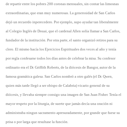
de repartir entre los pobres 200 coronas mensuales, sin contar las limosnas
extraordinarias, que eran muy numerosas. La generosidad de San Carlos
dejó un recuerdo inperecedero. Por ejemplo, supo ayudar tan liberalmente
al Colegio Inglés de Douai, que el cardenal Allen solía llamar a San Carlos,
fundador de la institución. Por otra parte, el santo organizó retiros para su
clero. El mismo hacía los Ejercicios Espirituales dos veces al año y tenía
por regla confesarse todos los días antes de celebrar la misa. Su confesor
ordinario era el Dr. Griffith Roberts, de la diócesis de Bangor, autor de la
famosa gramática galesa. San Carlos nombró a otro galés (el Dr. Qwen,
quien más tarde llegó a ser obispo de Calabria) vicario general de su
diócesis, y llevaba siempre consigo una imagen de San Juan Fisher. Tenía el
mayor respeto por la liturgia, de suerte que jamás decía una oración ni
administraba ningun sacramento apresuradamente, por grande que fuese su
prisa o por larga que resultase la función.