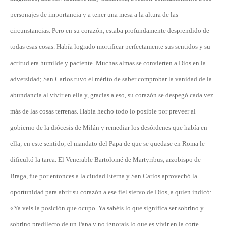
personajes de importancia y a tener una mesa a la altura de las
circunstancias. Pero en su corazón, estaba profundamente desprendido de
todas esas cosas. Había logrado mortificar perfectamente sus sentidos y su
actitud era humilde y paciente. Muchas almas se convierten a Dios en la
adversidad; San Carlos tuvo el mérito de saber comprobar la vanidad de la
abundancia al vivir en ella y, gracias a eso, su corazón se despegó cada vez
más de las cosas terrenas. Había hecho todo lo posible por preveer al
gobierno de la diócesis de Milán y remediar los desórdenes que había en
ella; en este sentido, el mandato del Papa de que se quedase en Roma le
dificultó la tarea. El Venerable Bartolomé de Martyribus, arzobispo de
Braga, fue por entonces a la ciudad Eterna y San Carlos aprovechó la
oportunidad para abrir su corazón a ese fiel siervo de Dios, a quien indicó:
«Ya veis la posición que ocupo. Ya sabéis lo que significa ser sobrino y
sobrino predilecto de un Papa y no ignorais lo que es vivir en la corte