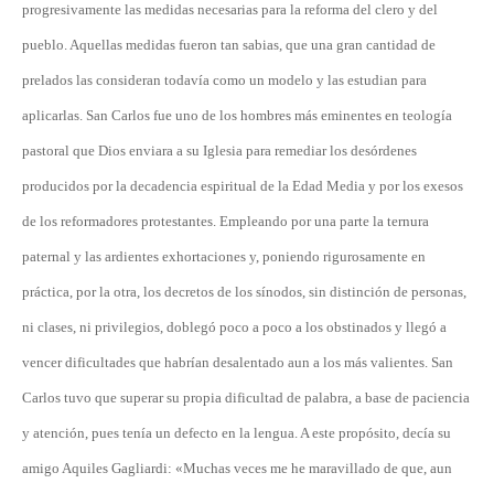
progresivamente las medidas necesarias para la reforma del clero y del
pueblo. Aquellas medidas fueron tan sabias, que una gran cantidad de
prelados las consideran todavía como un modelo y las estudian para
aplicarlas. San Carlos fue uno de los hombres más eminentes en teología
pastoral que Dios enviara a su Iglesia para remediar los desórdenes
producidos por la decadencia espiritual de la Edad Media y por los exesos
de los reformadores protestantes. Empleando por una parte la ternura
paternal y las ardientes exhortaciones y, poniendo rigurosamente en
práctica, por la otra, los decretos de los sínodos, sin distinción de personas,
ni clases, ni privilegios, doblegó poco a poco a los obstinados y llegó a
vencer dificultades que habrían desalentado aun a los más valientes. San
Carlos tuvo que superar su propia dificultad de palabra, a base de paciencia
y atención, pues tenía un defecto en la lengua. A este propósito, decía su
amigo Aquiles Gagliardi: «Muchas veces me he maravillado de que, aun