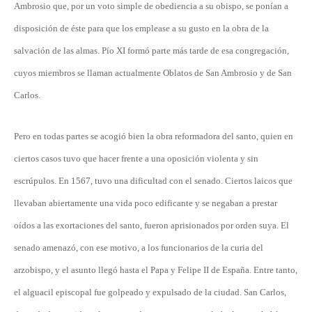
Ambrosio que, por un voto simple de obediencia a su obispo, se ponían a
disposición de éste para que los emplease a su gusto en la obra de la
salvación de las almas. Pío XI formó parte más tarde de esa congregación,
cuyos miembros se llaman actualmente Oblatos de San Ambrosio y de San
Carlos.
Pero en todas partes se acogió bien la obra reformadora del santo, quien en
ciertos casos tuvo que hacer frente a una oposición violenta y sin
escrúpulos. En 1567, tuvo una dificultad con el senado. Ciertos laicos que
llevaban abiertamente una vida poco edificante y se negaban a prestar
oídos a las exortaciones del santo, fueron aprisionados por orden suya. El
senado amenazó, con ese motivo, a los funcionarios de la curia del
arzobispo, y el asunto llegó hasta el Papa y Felipe II de España. Entre tanto,
el alguacil episcopal fue golpeado y expulsado de la ciudad. San Carlos,