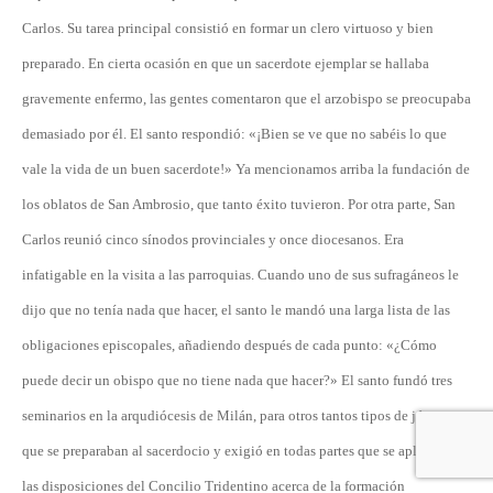
Carlos. Su tarea principal consistió en formar un clero virtuoso y bien
preparado. En cierta ocasión en que un sacerdote ejemplar se hallaba
gravemente enfermo, las gentes comentaron que el arzobispo se preocupaba
demasiado por él. El santo respondió: «¡Bien se ve que no sabéis lo que
vale la vida de un buen sacerdote!» Ya mencionamos arriba la fundación de
los oblatos de San Ambrosio, que tanto éxito tuvieron. Por otra parte, San
Carlos reunió cinco sínodos provinciales y once diocesanos. Era
infatigable en la visita a las parroquias. Cuando uno de sus sufragáneos le
dijo que no tenía nada que hacer, el santo le mandó una larga lista de las
obligaciones episcopales, añadiendo después de cada punto: «¿Cómo
puede decir un obispo que no tiene nada que hacer?» El santo fundó tres
seminarios en la arqudiócesis de Milán, para otros tantos tipos de jóvenes
que se preparaban al sacerdocio y exigió en todas partes que se aplicasen
las disposiciones del Concilio Tridentino acerca de la formación