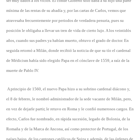
ser muy dados a los vicios. El conde Gilberto sólo daba a su hijo una parte
mínima de las rentas de su abadía y, por las cartas de Carlos, vemos que
atravesaba frecuentemente por periodos de verdadera penuria, pues su
posición le obligaba a llevar un tren de vida de cierto lujo. A los veintidós
años, cuando sus padres ya habían muerto, obtuvo el grado de doctor. En
seguida retornó a Milán, donde recibió la noticia de que su tío el cardenal
de Médicism había sido elegido Papa en el cónclave de 1559, a raíz de la
muerte de Pablo IV.
A principio de 1560, el nuevo Papa hizo a su sobrino cardenal diácono y,
el 8 de febrero, le nombró administrador de la sede vacante de Milán, pero,
en vez de dejarle partir, le retuvo en Roma y le confió numerosos cargos. En
efecto, Carlos fue nombrado, en rápida sucesión, legado de Bolonia, de la
Romaña y de la Marca de Ancona, así como protector de Portugal, de los
países bajos, de los cantones católicos de Suiza y además, de las órdenes de