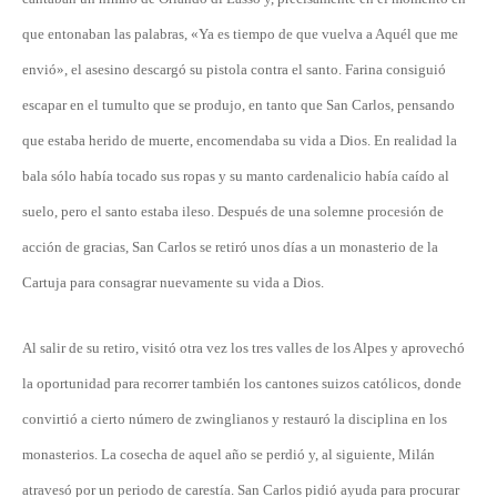
que entonaban las palabras, «Ya es tiempo de que vuelva a Aquél que me
envió», el asesino descargó su pistola contra el santo. Farina consiguió
escapar en el tumulto que se produjo, en tanto que San Carlos, pensando
que estaba herido de muerte, encomendaba su vida a Dios. En realidad la
bala sólo había tocado sus ropas y su manto cardenalicio había caído al
suelo, pero el santo estaba ileso. Después de una solemne procesión de
acción de gracias, San Carlos se retiró unos días a un monasterio de la
Cartuja para consagrar nuevamente su vida a Dios.
Al salir de su retiro, visitó otra vez los tres valles de los Alpes y aprovechó
la oportunidad para recorrer también los cantones suizos católicos, donde
convirtió a cierto número de zwinglianos y restauró la disciplina en los
monasterios. La cosecha de aquel año se perdió y, al siguiente, Milán
atravesó por un periodo de carestía. San Carlos pidió ayuda para procurar