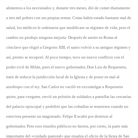
alimentos a los necesitados y, durante tres meses, dió de comer diariamente
a tres mil pobres con sus propias rentas. Como había estado bastante mal de
salud, los médicos le ordenaron que modificase su régimen de vida, pero el
cambio no produjo ninguna mejoría. Después de asistir en Roma al
cónclave que eligió a Gregorio XIII, el santo volvió a su antiguo régimen y
así, pronto se recuperó. Al poco tiempo, tuvo un nuevo conflicto con el
poder civil de Milán, pues el nuevo gobernador, Don Luis de Requesens,
trató de reducir la juridicción local de la Iglesia y de poner en mal al
arzobispo con el rey. San Carlos no vaciló en excomulgar a Requesens
quien, para vengarse, envió un pelotón de soldados a patrullar las cercanías
del palacio episcopal y prohibió que las cofradías se reuniesen cuando no
estuviera presente un magistrado. Felipe II acabó por destituir al
gobernador. Pero esos triunfos públicos no fueron, por cierto, la parte más
importante del «cuidado pastoral» que ensalza el oficio de la fiesta de San