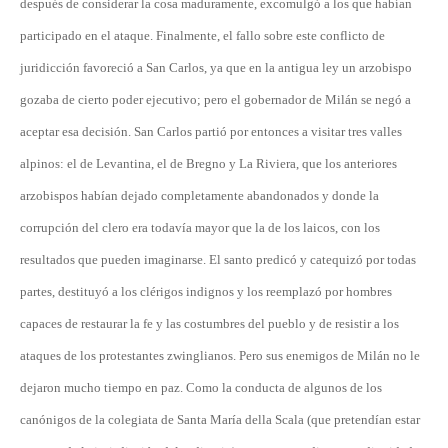
después de considerar la cosa maduramente, excomulgó a los que habían
participado en el ataque. Finalmente, el fallo sobre este conflicto de
juridicción favoreció a San Carlos, ya que en la antigua ley un arzobispo
gozaba de cierto poder ejecutivo; pero el gobernador de Milán se negó a
aceptar esa decisión. San Carlos partió por entonces a visitar tres valles
alpinos: el de Levantina, el de Bregno y La Riviera, que los anteriores
arzobispos habían dejado completamente abandonados y donde la
corrupción del clero era todavía mayor que la de los laicos, con los
resultados que pueden imaginarse. El santo predicó y catequizó por todas
partes, destituyó a los clérigos indignos y los reemplazó por hombres
capaces de restaurar la fe y las costumbres del pueblo y de resistir a los
ataques de los protestantes zwinglianos. Pero sus enemigos de Milán no le
dejaron mucho tiempo en paz. Como la conducta de algunos de los
canónigos de la colegiata de Santa María della Scala (que pretendían estar