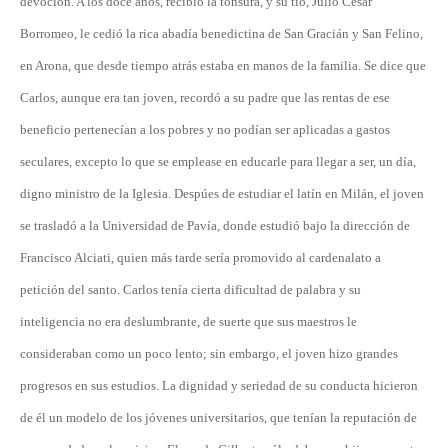
devoción. A los doce años, recibió la tonsura, y su tío, Julio Cesar
Borromeo, le cedió la rica abadía benedictina de San Gracián y San Felino,
en Arona, que desde tiempo atrás estaba en manos de la familia. Se dice que
Carlos, aunque era tan joven, recordó a su padre que las rentas de ese
beneficio pertenecían a los pobres y no podían ser aplicadas a gastos
seculares, excepto lo que se emplease en educarle para llegar a ser, un día,
digno ministro de la Iglesia. Despúes de estudiar el latín en Milán, el joven
se trasladó a la Universidad de Pavía, donde estudió bajo la dirección de
Francisco Alciati, quien más tarde sería promovido al cardenalato a
petición del santo. Carlos tenía cierta dificultad de palabra y su
inteligencia no era deslumbrante, de suerte que sus maestros le
consideraban como un poco lento; sin embargo, el joven hizo grandes
progresos en sus estudios. La dignidad y seriedad de su conducta hicieron
de él un modelo de los jóvenes universitarios, que tenían la reputación de