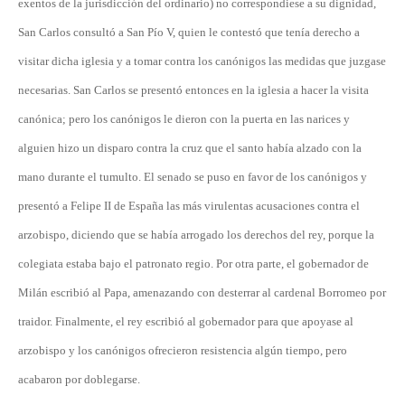
exentos de la jurisdicción del ordinario) no correspondiese a su dignidad,
San Carlos consultó a San Pío V, quien le contestó que tenía derecho a
visitar dicha iglesia y a tomar contra los canónigos las medidas que juzgase
necesarias. San Carlos se presentó entonces en la iglesia a hacer la visita
canónica; pero los canónigos le dieron con la puerta en las narices y
alguien hizo un disparo contra la cruz que el santo había alzado con la
mano durante el tumulto. El senado se puso en favor de los canónigos y
presentó a Felipe II de España las más virulentas acusaciones contra el
arzobispo, diciendo que se había arrogado los derechos del rey, porque la
colegiata estaba bajo el patronato regio. Por otra parte, el gobernador de
Milán escribió al Papa, amenazando con desterrar al cardenal Borromeo por
traidor. Finalmente, el rey escribió al gobernador para que apoyase al
arzobispo y los canónigos ofrecieron resistencia algún tiempo, pero
acabaron por doblegarse.