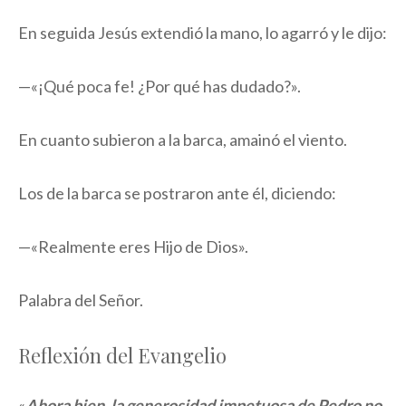
En seguida Jesús extendió la mano, lo agarró y le dijo:
—«¡Qué poca fe! ¿Por qué has dudado?».
En cuanto subieron a la barca, amainó el viento.
Los de la barca se postraron ante él, diciendo:
—«Realmente eres Hijo de Dios».
Palabra del Señor.
Reflexión del Evangelio
«
Ahora bien, la generosidad impetuosa de Pedro no