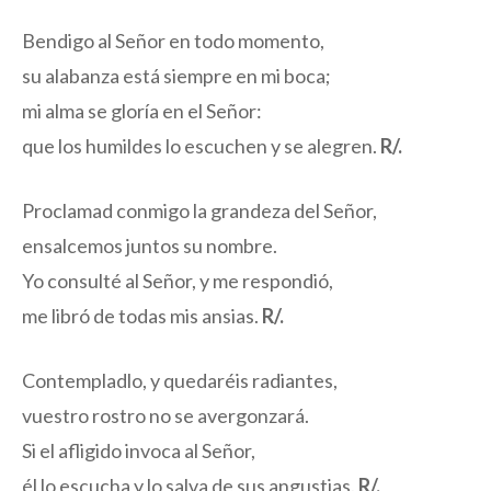
Bendigo al Señor en todo momento,
su alabanza está siempre en mi boca;
mi alma se gloría en el Señor:
que los humildes lo escuchen y se alegren.
R/.
Proclamad conmigo la grandeza del Señor,
ensalcemos juntos su nombre.
Yo consulté al Señor, y me respondió,
me libró de todas mis ansias.
R/.
Contempladlo, y quedaréis radiantes,
vuestro rostro no se avergonzará.
Si el afligido invoca al Señor,
él lo escucha y lo salva de sus angustias.
R/.