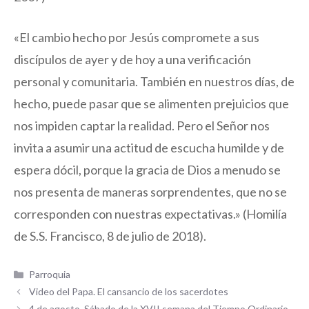
«El cambio hecho por Jesús compromete a sus
discípulos de ayer y de hoy a una verificación
personal y comunitaria. También en nuestros días, de
hecho, puede pasar que se alimenten prejuicios que
nos impiden captar la realidad. Pero el Señor nos
invita a asumir una actitud de escucha humilde y de
espera dócil, porque la gracia de Dios a menudo se
nos presenta de maneras sorprendentes, que no se
corresponden con nuestras expectativas.» (Homilía
de S.S. Francisco, 8 de julio de 2018).
Categorías
Parroquia
Video del Papa. El cansancio de los sacerdotes
4 de agosto. Sábado de la XVII semana del Tiempo Ordinario