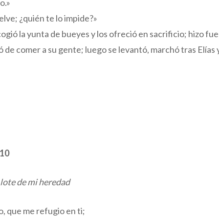
o.»
vuelve; ¿quién te lo impide?»
 cogió la yunta de bueyes y los ofreció en sacrificio; hizo fu
ió de comer a su gente; luego se levantó, marchó tras Elías 
-10
l lote de mi heredad
, que me refugio en ti;