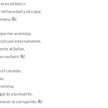
 eres mi bien.»
de mi heredad y mi copa;
u mano.
R/.
 que me aconseja,
nstruye internamente.
nte al Señor,
no vacilaré.
R/.
 el corazón,
as,
 serena.
arás a la muerte,
conocer la corrupción.
R/.