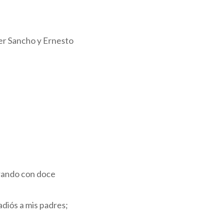
er Sancho y Ernesto
 arando con doce
adiós a mis padres;