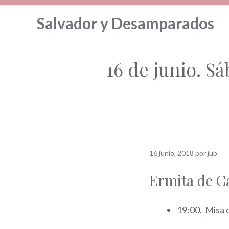
Saltar
Salvador y Desamparados
al
contenido
16 de junio. S
16 junio, 2018
por
jub
Ermita de C
19:00. Misa 