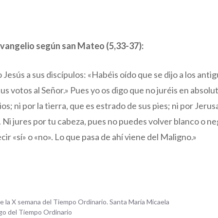
evangelio según san Mateo (5,33-37):
 Jesús a sus discípulos: «Habéis oído que se dijo a los anti
us votos al Señor.» Pues yo os digo que no juréis en absoluto
os; ni por la tierra, que es estrado de sus pies; ni por Jerus
 Ni jures por tu cabeza, pues no puedes volver blanco o ne
cir «sí» o «no». Lo que pasa de ahí viene del Maligno.»
de la X semana del Tiempo Ordinario. Santa María Micaela
ngo del Tiempo Ordinario