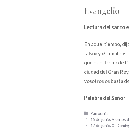
Evangelio
Lectura del santo 
En aquel tiempo, dijo
falso» y «Cumplirás t
que es el trono de Di
ciudad del Gran Rey.
vosotros os basta de
Palabra del Señor
Categorías
Parroquia
15 de junio. Viernes 
17 de junio. XI Domi