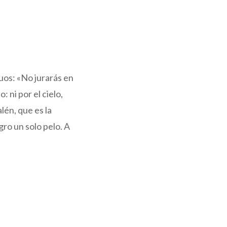
guos: «No jurarás en
: ni por el cielo,
alén, que es la
gro un solo pelo. A