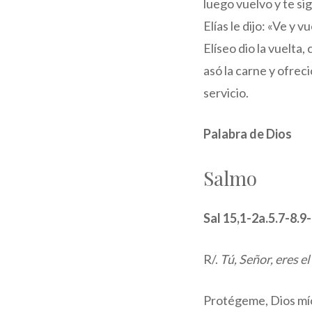
luego vuelvo y te sig
Elías le dijo: «Ve y 
Elíseo dio la vuelta,
asó la carne y ofrec
servicio.
Palabra de Dios
Salmo
Sal 15,1-2a.5.7-8.9
R/.
Tú, Señor, eres e
Protégeme, Dios mío