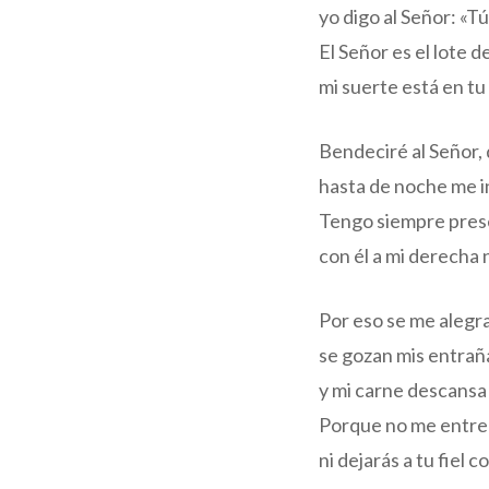
yo digo al Señor: «Tú
El Señor es el lote 
mi suerte está en t
Bendeciré al Señor,
hasta de noche me i
Tengo siempre prese
con él a mi derecha 
Por eso se me alegra
se gozan mis entrañ
y mi carne descansa
Porque no me entreg
ni dejarás a tu fiel 