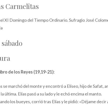
as Carmelitas
del XI Domingo del Tiempo Ordinario. Sufragio José Colom
la
l sábado
tura
ibro de los Reyes (19,19-21):
ías se marchó del monte y encontró a Elíseo, hijo de Safat,
n la última. Elías pasó a su lado y le echó encima el manto.
ando los bueyes, corrió tras Elías y le pidió: «Déjame decir 