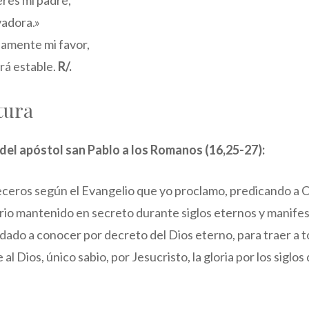
eres mi padre,
vadora.»
amente mi favor,
erá estable.
R/.
tura
 del apóstol san Pablo a los Romanos (16,25-27):
eceros según el Evangelio que yo proclamo, predicando a C
erio mantenido en secreto durante siglos eternos y manifes
 dado a conocer por decreto del Dios eterno, para traer a t
 al Dios, único sabio, por Jesucristo, la gloria por los siglos