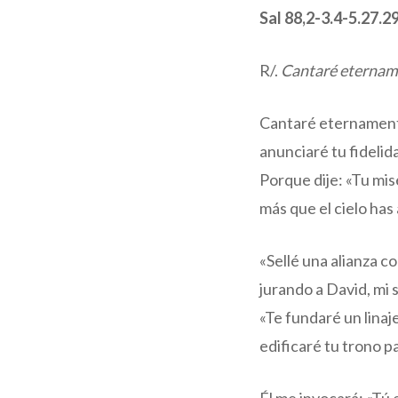
Sal 88,2-3.4-5.27.2
R/.
Cantaré etername
Cantaré eternamente
anunciaré tu fidelid
Porque dije: «Tu mis
más que el cielo has
«Sellé una alianza co
jurando a David, mi 
«Te fundaré un linaj
edificaré tu trono p