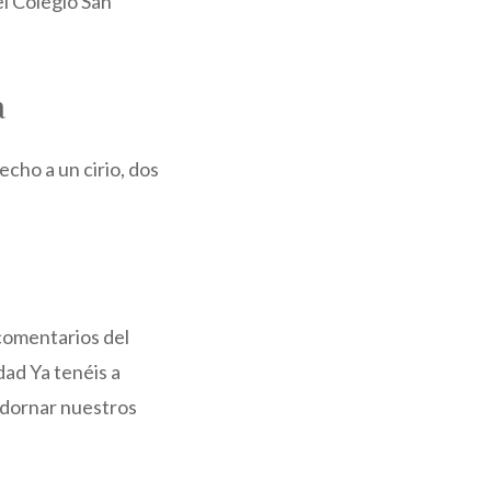
el Colegio San
a
echo a un cirio, dos
 comentarios del
dad Ya tenéis a
 adornar nuestros