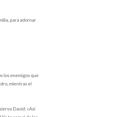
milia, para adornar
dos los enemigos que
edro, mientras el
 siervo David: «Así