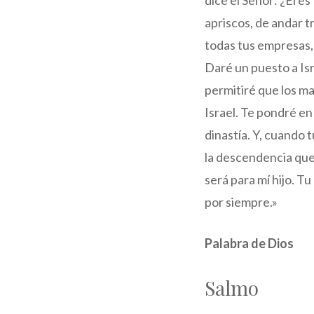
dice el Señor: ¿Eres
apriscos, de andar t
todas tus empresas,
Daré un puesto a Isra
permitiré que los m
Israel. Te pondré en
dinastía. Y, cuando 
la descendencia que 
será para mí hijo. T
por siempre.»
Palabra de Dios
Salmo