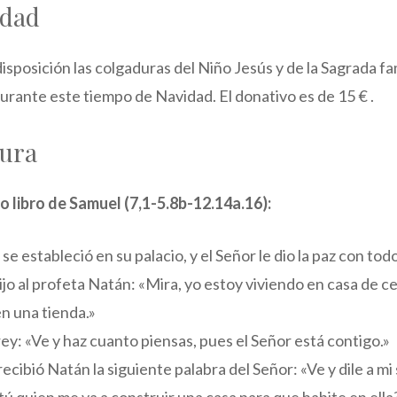
idad
disposición las colgaduras del Niño Jesús y de la Sagrada fa
urante este tiempo de Navidad. El donativo es de 15 € .
tura
 libro de Samuel (7,1-5.8b-12.14a.16):
se estableció en su palacio, y el Señor le dio la paz con to
dijo al profeta Natán: «Mira, yo estoy viviendo en casa de c
en una tienda.»
ey: «Ve y haz cuanto piensas, pues el Señor está contigo.»
ecibió Natán la siguiente palabra del Señor: «Ve y dile a mi