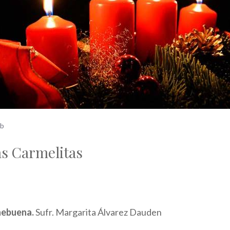
ub
as Carmelitas
hebuena.
Sufr. Margarita Álvarez Dauden