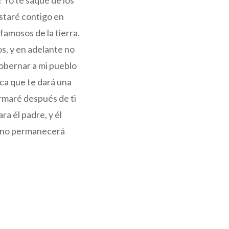
? Yo te saqué de los
estaré contigo en
amosos de la tierra.
os, y en adelante no
gobernar a mi pueblo
ica que te dará una
irmaré después de ti
ra él padre, y él
trono permanecerá