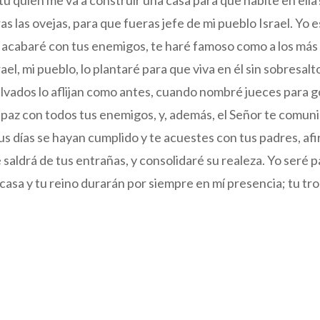
 tú quien me va a construir una casa para que habite en ella
ras las ovejas, para que fueras jefe de mi pueblo Israel. Yo 
 acabaré con tus enemigos, te haré famoso como a los más f
el, mi pueblo, lo plantaré para que viva en él sin sobresalt
alvados lo aflijan como antes, cuando nombré jueces para 
 paz con todos tus enemigos, y, además, el Señor te comun
tus días se hayan cumplido y te acuestes con tus padres, af
saldrá de tus entrañas, y consolidaré su realeza. Yo seré pa
u casa y tu reino durarán por siempre en mí presencia; tu 