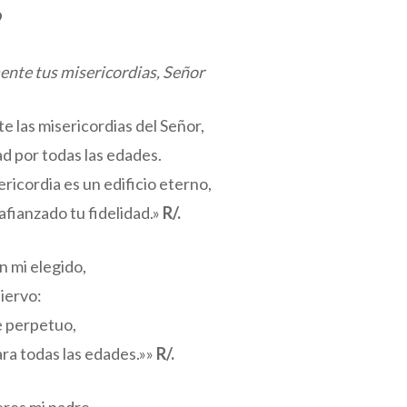
9
nte tus misericordias, Señor
 las misericordias del Señor,
ad por todas las edades.
ericordia es un edificio eterno,
 afianzado tu fidelidad.»
R/.
n mi elegido,
siervo:
e perpetuo,
ara todas las edades.»»
R/.