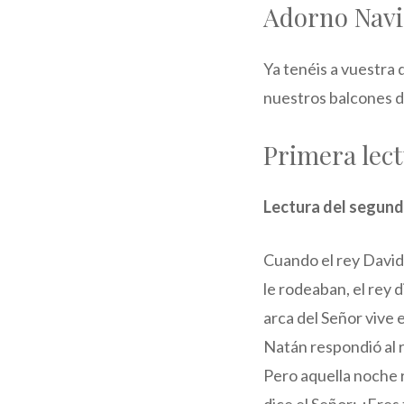
Adorno Nav
Ya tenéis a vuestra 
nuestros balcones d
Primera lec
Lectura del segundo
Cuando el rey David 
le rodeaban, el rey 
arca del Señor vive 
Natán respondió al r
Pero aquella noche r