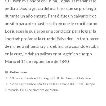
su ilusión misionera en China. Todas las mañanas le
pedía a Dios la gracia del martirio, que se prolongó
durante un año entero. Para él fue un calvario ir de
un sitio para otro hasta el día en que le crucificaron.
Los jueces le pusieron una condición para lograr la
libertad: profanar la cruz del Salvador. Lo torturaron
de manera inhumana y cruel. Incluso cuando estaba
en la cruz, le daban palizas en su agónico cuerpo.
Murió el 11 de septiembre de 1840.
Categorías
Reflexiones
10 de septiembre. Domingo XXIII del Tiempo Ordinario
12 de septiembre. Martes de las semana XXIII del Tiempo
Ordinario. El Dulce Nombre de María